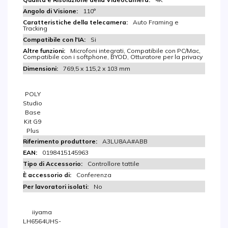
110°
Auto Framing e
Tracking
Si
Microfoni integrati, Compatibile con PC/Mac,
Compatibile con i softphone, BYOD, Otturatore per la privacy
769,5 x 115,2 x 103 mm
POLY
Studio
Base
Kit G9
Plus
A3LU8AA#ABB
0198415145963
Controllore tattile
Conferenza
No
iiyama
LH6564UHS-