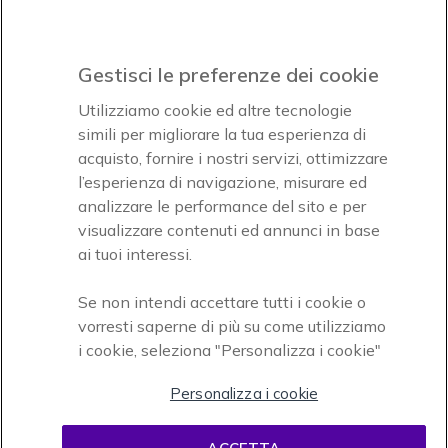
Icon
Paga facilmente ed in assoluta sicurezza
Gestisci le preferenze dei cookie
Accettiamo
Utilizziamo cookie ed altre tecnologie
simili per migliorare la tua esperienza di
acquisto, fornire i nostri servizi, ottimizzare
l’esperienza di navigazione, misurare ed
analizzare le performance del sito e per
visualizzare contenuti ed annunci in base
Onedirect, azienda del gruppo INCEPT
ai tuoi interessi.
Se non intendi accettare tutti i cookie o
vorresti saperne di più su come utilizziamo
i cookie, seleziona "Personalizza i cookie"
Personalizza i cookie
Condizioni d'uso
Condizioni di vendita
Disclaimer