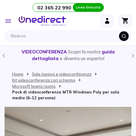
02 365 22 990
Linea Gratuita
Salta al contenuto
Toggle
Nav
VIDEOCONFERENZA
Scopri la nostra
guida
dettagliata
e diventa un esperto!
Home
Sale riunioni e videoconferenza
Kit videoconferenza con schermo
Microsoft teams rooms
Pack di videoconferenza MTR Windows Poly per sala
media (6–12 persone)
Vai alla fine della galleria di immagini