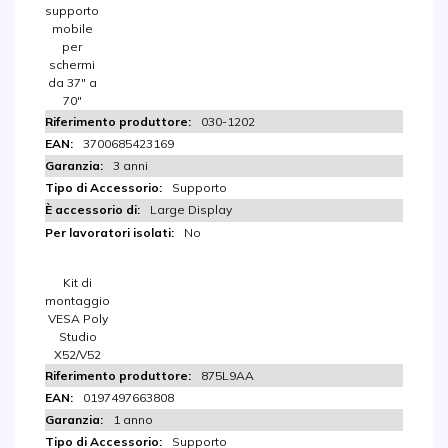
supporto
mobile
per
schermi
da 37″ a
70″
030-1202
3700685423169
3 anni
Supporto
Large Display
No
Kit di
montaggio
VESA Poly
Studio
X52/V52
875L9AA
0197497663808
1 anno
Supporto