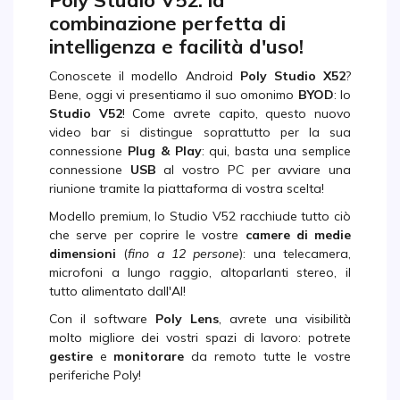
Poly Studio V52: la
combinazione perfetta di
intelligenza e facilità d'uso!
Conoscete il modello Android
Poly Studio X52
?
Bene, oggi vi presentiamo il suo omonimo
BYOD
: lo
Studio V52
! Come avrete capito, questo nuovo
video bar si distingue soprattutto per la sua
connessione
Plug & Play
: qui, basta una semplice
connessione
USB
al vostro PC per avviare una
riunione tramite la piattaforma di vostra scelta!
Modello premium, lo Studio V52 racchiude tutto ciò
che serve per coprire le vostre
camere di medie
dimensioni
(
fino a 12 persone
): una telecamera,
microfoni a lungo raggio, altoparlanti stereo, il
tutto alimentato dall'AI!
Con il software
Poly Lens
, avrete una visibilità
molto migliore dei vostri spazi di lavoro: potrete
gestire
e
monitorare
da remoto tutte le vostre
periferiche Poly!