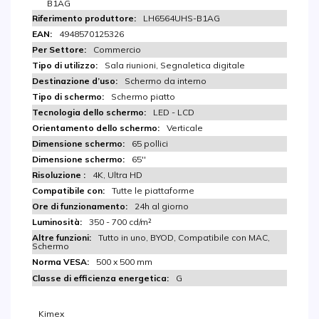
B1AG
LH6564UHS-B1AG
4948570125326
Commercio
Sala riunioni, Segnaletica digitale
Schermo da interno
Schermo piatto
LED - LCD
Verticale
65 pollici
65''
4K, Ultra HD
Tutte le piattaforme
24h al giorno
350 - 700 cd/m²
Tutto in uno, BYOD, Compatibile con MAC,
Schermo
500 x 500 mm
G
Kimex