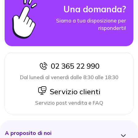
Una domanda?
Siamo a tua disposizione per
risponderti!
02 365 22 990
icon
Dal lunedi al venerdi dalle 8:30 alle 18:30
icon
Servizio clienti
Servizio post vendita e FAQ
A proposito di noi