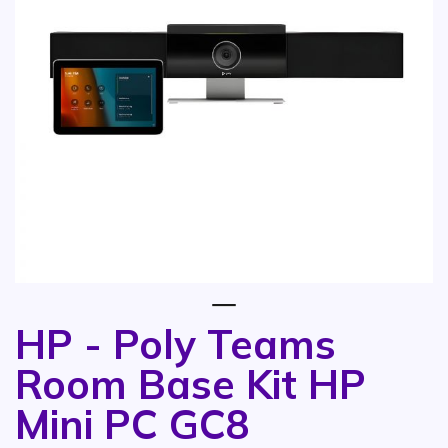
1
HP - Poly Teams
Vai all'inizio della galleria di immagini
Room Base Kit HP
Mini PC GC8