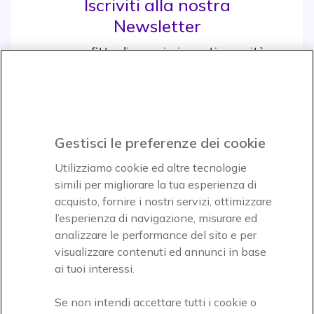
Iscriviti alla nostra
Newsletter
e approfitta di maggiori sconti e novità
Iscrviti subito
icon
Gestisci le preferenze dei cookie
Icon
Icon
Icon
Utilizziamo cookie ed altre tecnologie
simili per migliorare la tua esperienza di
acquisto, fornire i nostri servizi, ottimizzare
Icon
Paga facilmente ed in assoluta sicurezza
l’esperienza di navigazione, misurare ed
analizzare le performance del sito e per
Accettiamo
visualizzare contenuti ed annunci in base
ai tuoi interessi.
Se non intendi accettare tutti i cookie o