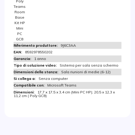
Poly
Teams
Room
Base
Kit HP
Mini
PC
GC8
9J6C3AA
8592978550202
1 anno
Sistema per sala senza schermo
Sala riunioni di medie (6-12)
Senza computer
Microsoft Teams
17,7 x 17,5 x 3,4 cm (Mini PC HP); 20,5 x 12,3 x
11,2 cm ( Poly GC8)