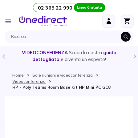
02 365 22 990
Linea Gratuita
Salta al contenuto
Toggle
Nav
VIDEOCONFERENZA
Scopri la nostra
guida
dettagliata
e diventa un esperto!
Home
Sale riunioni e videoconferenza
Videoconferenza
HP - Poly Teams Room Base Kit HP Mini PC GC8
Vai alla fine della galleria di immagini