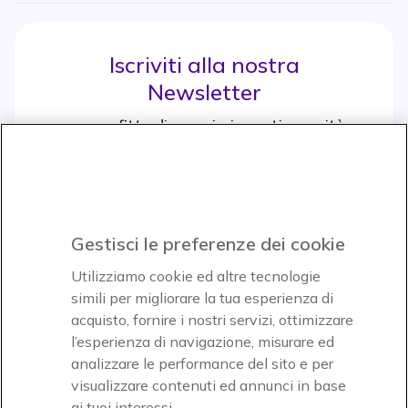
Iscriviti alla nostra
Newsletter
e approfitta di maggiori sconti e novità
Iscrviti subito
icon
Gestisci le preferenze dei cookie
Icon
Icon
Icon
Utilizziamo cookie ed altre tecnologie
simili per migliorare la tua esperienza di
acquisto, fornire i nostri servizi, ottimizzare
Icon
Paga facilmente ed in assoluta sicurezza
l’esperienza di navigazione, misurare ed
analizzare le performance del sito e per
Accettiamo
visualizzare contenuti ed annunci in base
ai tuoi interessi.