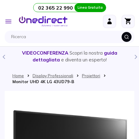
02 365 22 990
Linea Gratuita
Salta al contenuto
Toggle
Nav
VIDEOCONFERENZA
Scopri la nostra
guida
dettagliata
e diventa un esperto!
Home
Display Professionali
Proiettori
Monitor UHD 4K LG 43UD79-B
Vai alla fine della galleria di immagini