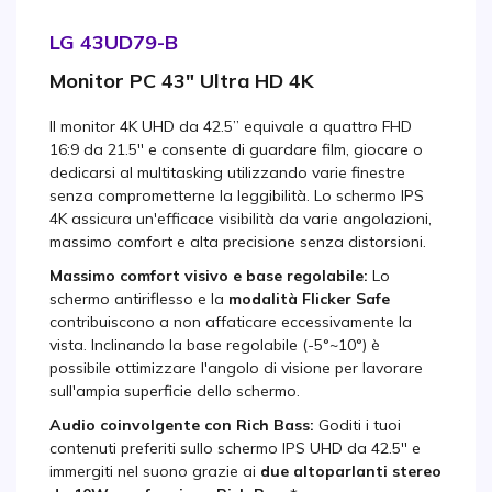
LG 43UD79-B
Monitor PC 43" Ultra HD 4K
Il monitor 4K UHD da 42.5” equivale a quattro FHD
16:9 da 21.5'' e consente di guardare film, giocare o
dedicarsi al multitasking utilizzando varie finestre
senza comprometterne la leggibilità. Lo schermo IPS
4K assicura un'efficace visibilità da varie angolazioni,
massimo comfort e alta precisione senza distorsioni.
Massimo comfort visivo e base regolabile:
Lo
schermo antiriflesso e la
modalità Flicker Safe
contribuiscono a non affaticare eccessivamente la
vista. Inclinando la base regolabile (-5°~10°) è
possibile ottimizzare l'angolo di visione per lavorare
sull'ampia superficie dello schermo.
Audio coinvolgente con Rich Bass:
Goditi i tuoi
contenuti preferiti sullo schermo IPS UHD da 42.5'' e
immergiti nel suono grazie ai
due altoparlanti stereo