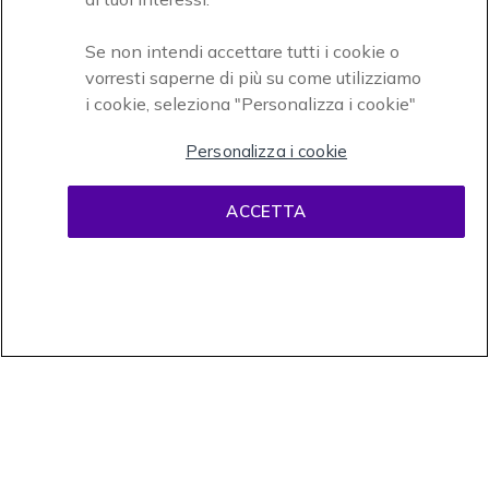
Se non intendi accettare tutti i cookie o
vorresti saperne di più su come utilizziamo
i cookie, seleziona "Personalizza i cookie"
Onedirect, azienda del gruppo INCEPT
Personalizza i cookie
ACCETTA
Condizioni d'uso
Condizioni di vendita
Disclaimer
contenuti
Informativa sulla privacy
Cookies
Onedirect, 58 avenue de Rivesaltes BP 4 Zone industrielle La Mirande 66240