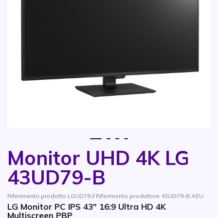
1
2
3
4
Monitor UHD 4K LG
Vai all'inizio della galleria di immagini
43UD79-B
Riferimento prodotto LGUD79 // Riferimento produttore 43UD79-B.AEU
LG Monitor PC IPS 43" 16:9 Ultra HD 4K
Multiscreen PBP