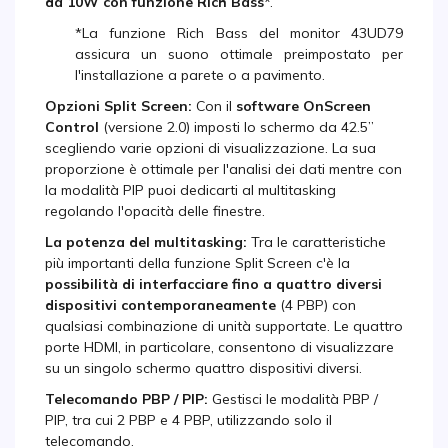
da 10W con funzione Rich Bass
*.
*La funzione Rich Bass del monitor 43UD79
assicura un suono ottimale preimpostato per
l'installazione a parete o a pavimento.
Opzioni Split Screen:
Con il
software OnScreen
Control
(versione 2.0) imposti lo schermo da 42.5”
scegliendo varie opzioni di visualizzazione. La sua
proporzione è ottimale per l'analisi dei dati mentre con
la modalità PIP puoi dedicarti al multitasking
regolando l'opacità delle finestre.
La potenza del multitasking:
Tra le caratteristiche
più importanti della funzione Split Screen c'è la
possibilità di interfacciare fino a quattro diversi
dispositivi contemporaneamente
(4 PBP) con
qualsiasi combinazione di unità supportate. Le quattro
porte HDMI, in particolare, consentono di visualizzare
su un singolo schermo quattro dispositivi diversi.
Telecomando PBP / PIP:
Gestisci le modalità PBP /
PIP, tra cui 2 PBP e 4 PBP, utilizzando solo il
telecomando.