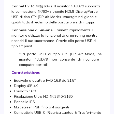
Connettività 4K@60Hz:
Il monitor 43UD79 supporta
la connessione 4K/60Hz tramite HDMI, DisplayPort e
USB di tipo C™ (DP Alt Mode). Immergiti nel gioco e
goditi tutto il realismo delle partite prive di intoppi.
Connessione all-in-one:
Connetti rapidamente il
monitor e utilizza la funzionalità di mirroring mentre
ricarichi il tuo smartphone. Grazie alla porta USB di
tipo C* puoi!
*La porta USB di tipo C™ (DP Alt Mode) nel
monitor 43UD79 non consente di ricaricare i
computer portatili.
Caratteristiche:
Equivale a quattro FHD 16:9 da 21.5"
Display 43" 4K
Formato 16:9
Risoluzione Ultra HD 4K 3840x2160
Pannello IPS
Multiscreen PBP fino a 4 sorgenti
Compatibile USB-C (Ricarica Laptop & Trasferimento