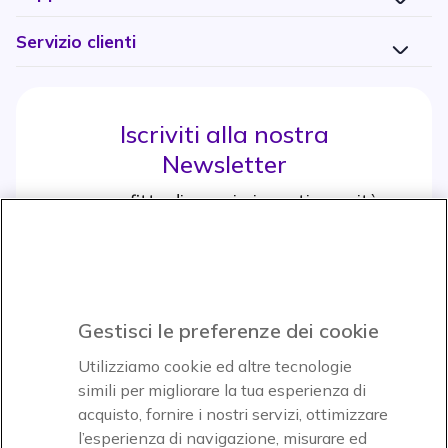
Servizio clienti
Iscriviti alla nostra
Newsletter
e approfitta di maggiori sconti e novità
Iscrviti subito
icon
Gestisci le preferenze dei cookie
Icon
Icon
Icon
Utilizziamo cookie ed altre tecnologie
simili per migliorare la tua esperienza di
acquisto, fornire i nostri servizi, ottimizzare
Icon
Paga facilmente ed in assoluta sicurezza
l’esperienza di navigazione, misurare ed