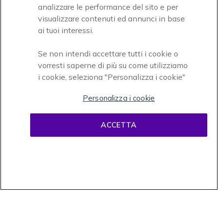
analizzare le performance del sito e per
Accettiamo
visualizzare contenuti ed annunci in base
ai tuoi interessi.
Se non intendi accettare tutti i cookie o
vorresti saperne di più su come utilizziamo
i cookie, seleziona "Personalizza i cookie"
Onedirect, azienda del gruppo INCEPT
Personalizza i cookie
ACCETTA
Condizioni d'uso
Condizioni di vendita
Disclaimer
contenuti
Informativa sulla privacy
Cookies