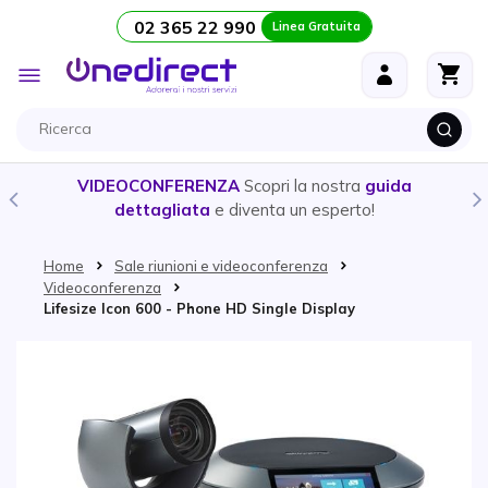
02 365 22 990
Linea Gratuita
Salta al contenuto
Toggle
Nav
VIDEOCONFERENZA
Scopri la nostra
guida
dettagliata
e diventa un esperto!
Home
Sale riunioni e videoconferenza
Videoconferenza
Lifesize Icon 600 - Phone HD Single Display
Vai alla fine della galleria di immagini