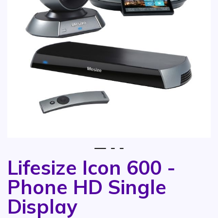
1
2
3
Lifesize Icon 600 -
Vai all'inizio della galleria di immagini
Phone HD Single
Display