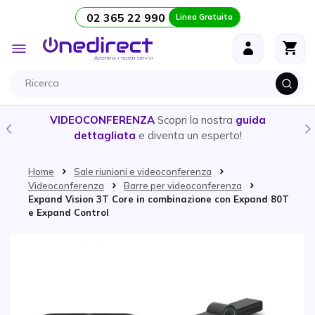
02 365 22 990
Linea Gratuita
Salta al contenuto
Toggle
Nav
VIDEOCONFERENZA
Scopri la nostra
guida
dettagliata
e diventa un esperto!
Home
Sale riunioni e videoconferenza
Videoconferenza
Barre per videoconferenza
Expand Vision 3T Core in combinazione con Expand 80T
e Expand Control
Vai alla fine della galleria di immagini