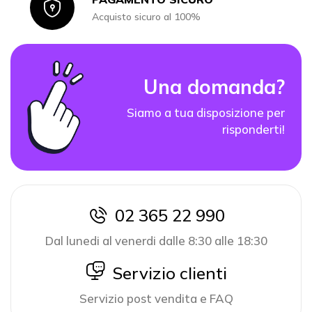
Icon
Acquisto sicuro al 100%
Una domanda?
Siamo a tua disposizione per
risponderti!
02 365 22 990
icon
Dal lunedi al venerdi dalle 8:30 alle 18:30
icon
Servizio clienti
Servizio post vendita e FAQ