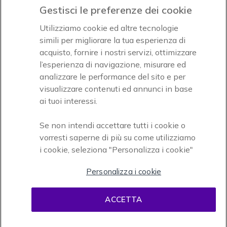
Gestisci le preferenze dei cookie
Icon
Icon
Icon
Utilizziamo cookie ed altre tecnologie
simili per migliorare la tua esperienza di
acquisto, fornire i nostri servizi, ottimizzare
Icon
Paga facilmente ed in assoluta sicurezza
l’esperienza di navigazione, misurare ed
analizzare le performance del sito e per
Accettiamo
visualizzare contenuti ed annunci in base
ai tuoi interessi.
Se non intendi accettare tutti i cookie o
vorresti saperne di più su come utilizziamo
i cookie, seleziona "Personalizza i cookie"
Onedirect, azienda del gruppo INCEPT
Personalizza i cookie
ACCETTA