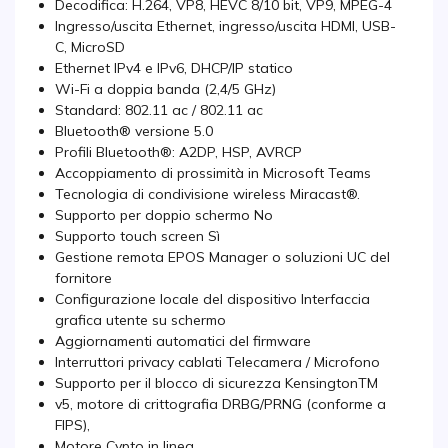
Decodifica: H.264, VP8, HEVC 8/10 bit, VP9, MPEG-4
Ingresso/uscita Ethernet, ingresso/uscita HDMI, USB-
C, MicroSD
Ethernet IPv4 e IPv6, DHCP/IP statico
Wi-Fi a doppia banda (2,4/5 GHz)
Standard: 802.11 ac / 802.11 ac
Bluetooth® versione 5.0
Profili Bluetooth®: A2DP, HSP, AVRCP
Accoppiamento di prossimità in Microsoft Teams
Tecnologia di condivisione wireless Miracast®.
Supporto per doppio schermo No
Supporto touch screen Sì
Gestione remota EPOS Manager o soluzioni UC del
fornitore
Configurazione locale del dispositivo Interfaccia
grafica utente su schermo
Aggiornamenti automatici del firmware
Interruttori privacy cablati Telecamera / Microfono
Supporto per il blocco di sicurezza KensingtonTM
v5, motore di crittografia DRBG/PRNG (conforme a
FIPS),
Motore Cypto in linea