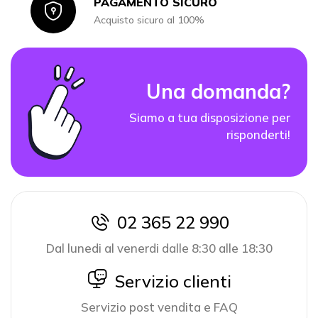
PAGAMENTO SICURO
Icon
Acquisto sicuro al 100%
Una domanda?
Siamo a tua disposizione per
risponderti!
02 365 22 990
icon
Dal lunedi al venerdi dalle 8:30 alle 18:30
icon
Servizio clienti
Servizio post vendita e FAQ