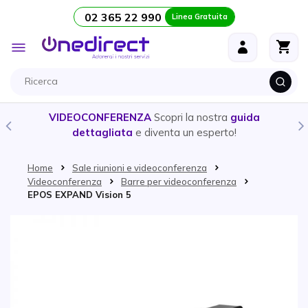
02 365 22 990
Linea Gratuita
Salta al contenuto
Toggle
Nav
VIDEOCONFERENZA
Scopri la nostra
guida
dettagliata
e diventa un esperto!
Home
Sale riunioni e videoconferenza
Videoconferenza
Barre per videoconferenza
EPOS EXPAND Vision 5
Vai alla fine della galleria di immagini