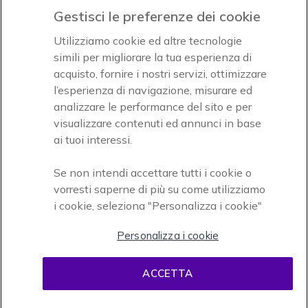
Gestisci le preferenze dei cookie
Icon
Icon
Icon
Utilizziamo cookie ed altre tecnologie
simili per migliorare la tua esperienza di
acquisto, fornire i nostri servizi, ottimizzare
Icon
Paga facilmente ed in assoluta sicurezza
l’esperienza di navigazione, misurare ed
analizzare le performance del sito e per
Accettiamo
visualizzare contenuti ed annunci in base
ai tuoi interessi.
Se non intendi accettare tutti i cookie o
vorresti saperne di più su come utilizziamo
i cookie, seleziona "Personalizza i cookie"
Onedirect, azienda del gruppo INCEPT
Personalizza i cookie
ACCETTA