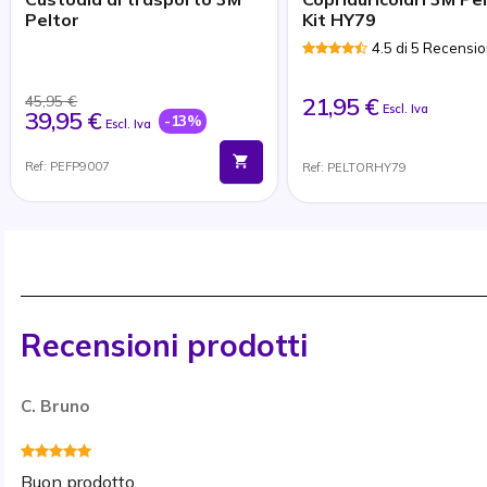
Peltor
Kit HY79
4.5 di 5 Recensio
45,95 €
21,95 €
Escl. Iva
39,95 €
-13%
Escl. Iva
Ref: PEFP9007
Ref: PELTORHY79
Recensioni prodotti
C. Bruno
Buon prodotto