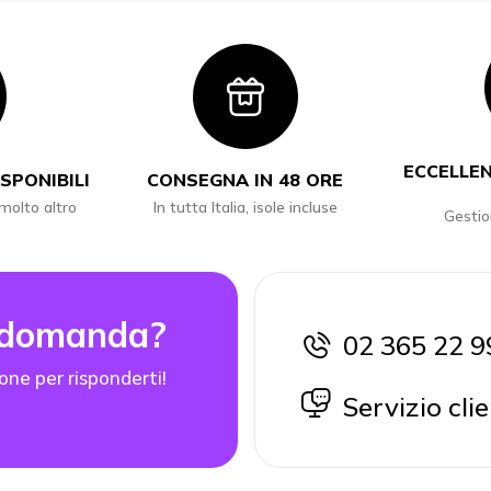
con
Icon
ECCELLEN
SPONIBILI
CONSEGNA IN 48 ORE
 molto altro
In tutta Italia, isole incluse
Gestio
 domanda?
02 365 22 9
icon
one per risponderti!
icon
Servizio clie