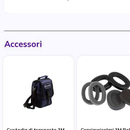
Accessori
Custodia di trasporto 3M
Copriauricolari 3M Pe