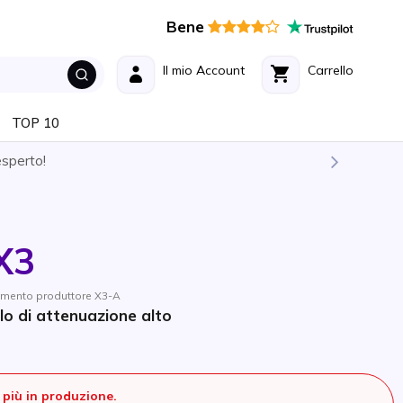
Bene
Il mio Account
Carrello
TOP 10
esperto!
X3
rimento produttore X3-A
llo di attenuazione alto
più in produzione.