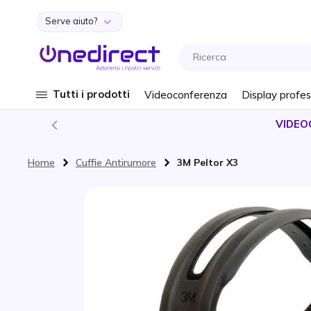
Serve aiuto?
Salta al contenuto
Tutti i prodotti
Videoconferenza
Display profes
VIDEO
Home
Cuffie Antirumore
3M Peltor X3
Vai alla fine della galleria di immagini