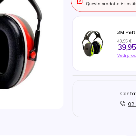
Questo prodotto è sosti
3M Pelt
43,95 €
39,95
Vedi prod
Contat
02 