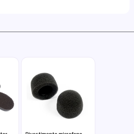
ltor
Rivestimento microfono