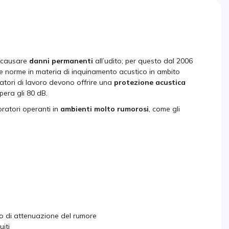
causare
danni permanenti
all’udito; per questo dal 2006
alle norme in materia di inquinamento acustico in ambito
 datori di lavoro devono offrire una
protezione acustica
pera gli 80 dB.
ratori operanti in
ambienti molto rumorosi
, come gli
llo di attenuazione del rumore
uiti