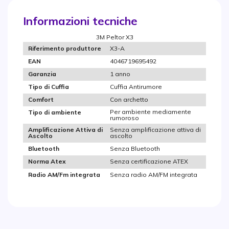
Informazioni tecniche
3M Peltor X3
X3-A
Riferimento produttore
4046719695492
EAN
1 anno
Garanzia
Cuffia Antirumore
Tipo di Cuffia
Con archetto
Comfort
Per ambiente mediamente
Tipo di ambiente
rumoroso
Senza amplificazione attiva di
Amplificazione Attiva di
ascolto
Ascolto
Senza Bluetooth
Bluetooth
Senza certificazione ATEX
Norma Atex
Senza radio AM/FM integrata
Radio AM/Fm integrata