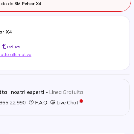
tuito da
3M Peltor X4
or X4
 €
Escl. Iva
otto alternativo
ta i nostri esperti -
Linea Gratuita
365 22 990
F.A.Q
Live Chat