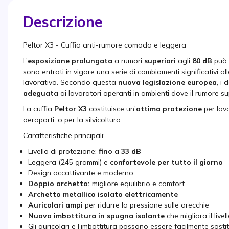
Descrizione
Peltor X3 - Cuffia anti-rumore comoda e leggera
L’
esposizione prolungata
a rumori
superiori
agli
80 dB
può 
sono entrati in vigore una serie di cambiamenti significativi 
lavorativo. Secondo questa
nuova legislazione europea
, i
adeguata
ai lavoratori operanti in ambienti dove il rumore su
La cuffia
Peltor X3
costituisce un’
ottima protezione
per lavo
aeroporti, o per la silvicoltura.
Caratteristiche principali:
Livello di protezione:
fino a 33 dB
Leggera (245 grammi) e
confortevole per tutto il giorno
Design accattivante e moderno
Doppio archetto:
migliore equilibrio e comfort
Archetto metallico isolato elettricamente
Auricolari ampi
per ridurre la pressione sulle orecchie
Nuova imbottitura in spugna isolante
che migliora il live
Gli auricolari e l’imbottitura possono essere facilmente sostit