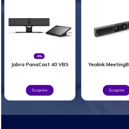
-6%
Jabra PanaCast 40 VBS
Yealink Meeting
Scoprire
Scoprire
Space