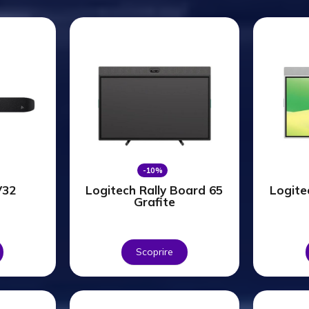
-10%
V32
Logitech Rally Board 65
Logite
Grafite
Scoprire