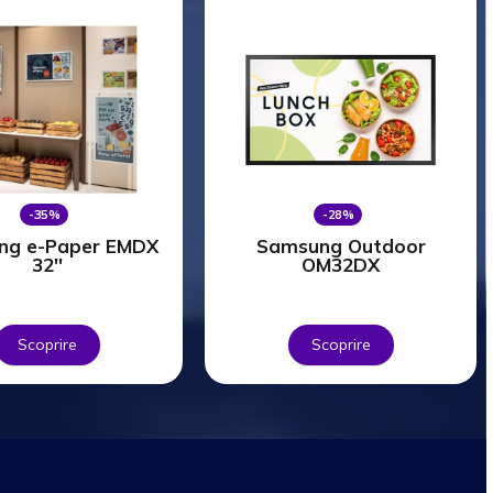
-35%
-28%
ng e-Paper EMDX
Samsung Outdoor
32''
OM32DX
Scoprire
Scoprire