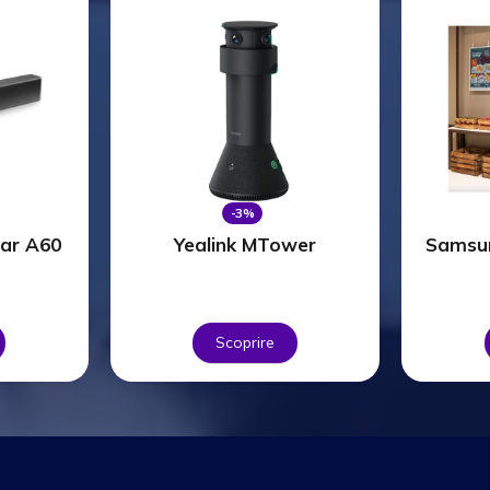
-3%
Bar A60
Yealink MTower
Samsu
Scoprire