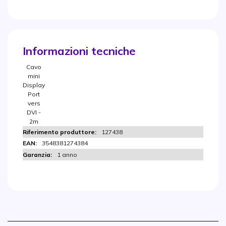
Informazioni tecniche
Cavo
mini
Display
Port
vers
DVI -
2m
127438
3548381274384
1 anno