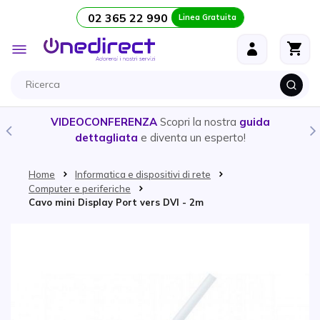
02 365 22 990
Linea Gratuita
Salta al contenuto
Toggle
Nav
VIDEOCONFERENZA
Scopri la nostra
guida
dettagliata
e diventa un esperto!
Home
Informatica e dispositivi di rete
Computer e periferiche
Cavo mini Display Port vers DVI - 2m
Vai alla fine della galleria di immagini