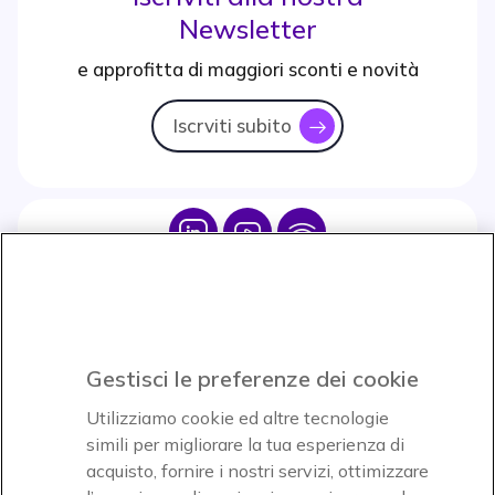
Newsletter
e approfitta di maggiori sconti e novità
Iscrviti subito
icon
Icon
Icon
Icon
Icon
Paga facilmente ed in assoluta sicurezza
Gestisci le preferenze dei cookie
Accettiamo
Utilizziamo cookie ed altre tecnologie
simili per migliorare la tua esperienza di
acquisto, fornire i nostri servizi, ottimizzare