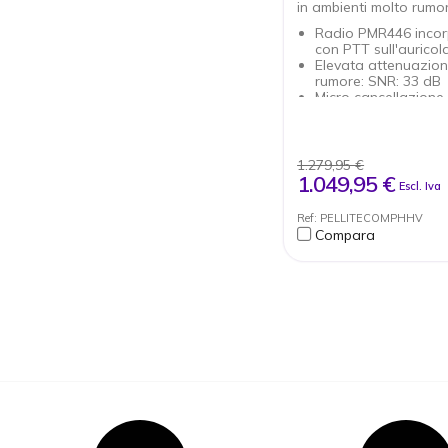
in ambienti molto rumo
Radio PMR446 incor
con PTT sull'auricol
Elevata attenuazion
rumore: SNR: 33 dB
Micro cancellazione 
rumore e impermeabil
Funzione di livello di
protezione dell'udit
l'ascolto ambientale
1.279,95 €
Menu a guida vocal
1.049,95 €
Escl. Iva
Funzione VOX
8 canali, 121 sottoc
Ref: PELLITECOMPHHV
Resistente all'acqua
Compara
polvere IP54
Blocco del canale o