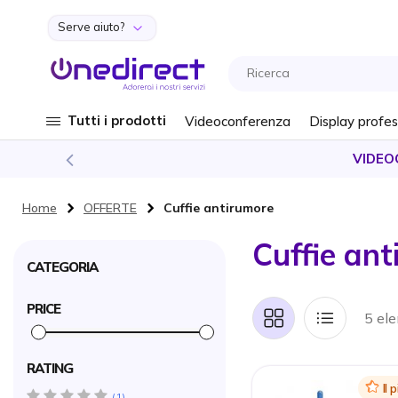
Serve aiuto?
Salta al contenuto
Tutti i prodotti
Videoconferenza
Display profes
VIDEO
Home
OFFERTE
Cuffie antirumore
Cuffie an
CATEGORIA
PRICE
5 el
Griglia
Lista
RATING
Icon
Il
5 star(s)
1