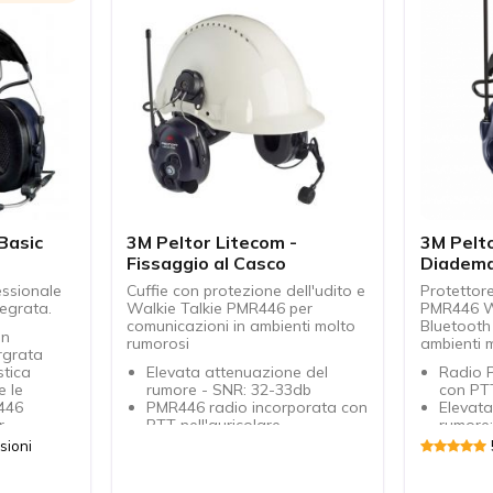
Basic
3M Peltor Litecom -
3M Pelt
Fissaggio al Casco
Diadem
essionale
Cuffie con protezione dell'udito e
Protettor
tegrata.
Walkie Talkie PMR446 per
PMR446 Wa
comunicazioni in ambienti molto
Bluetooth
on
rumorosi
ambienti 
ergrata
stica
Elevata attenuazione del
Radio 
e le
rumore - SNR: 32-33db
con PTT
R446
PMR446 radio incorporata con
Elevata
r
PTT nell'auricolare
rumore
he, radio,
Microfono a cancellazione del
Micro c
sioni
rumore
rumore 
terni
Funzione VOX
Funzione