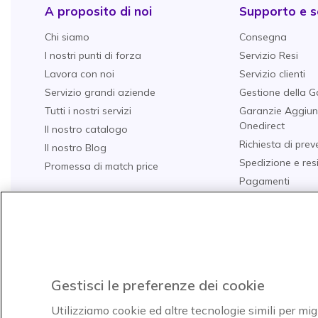
A proposito di noi
Supporto e se
Chi siamo
Consegna
I nostri punti di forza
Servizio Resi
Lavora con noi
Servizio clienti
Servizio grandi aziende
Gestione della G
Tutti i nostri servizi
Garanzie Aggiun
Onedirect
Il nostro catalogo
Richiesta di prev
Il nostro Blog
Spedizione e res
Promessa di match price
Pagamenti
Domande Freque
Guide all'acquist
I nostri TOP 10
Acquista per set
Gestisci le preferenze dei cookie
Utilizziamo cookie ed altre tecnologie simili per mig