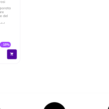
rosi
porata
are
e del
del
ità (IP68)
o per
e
-18%
anali
 e alla
ccupato