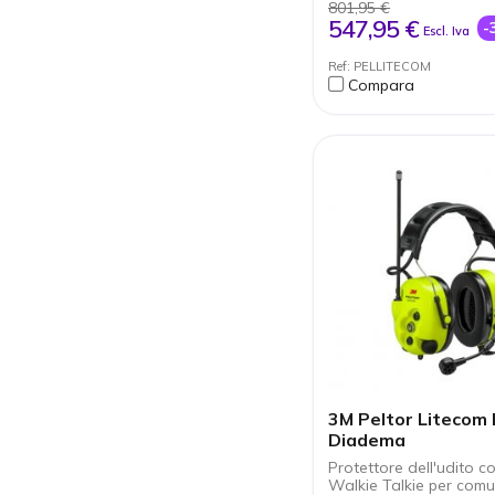
801,95 €
547,95 €
-
Escl. Iva
Ref: PELLITECOM
Compara
3M Peltor Litecom 
Diadema
Protettore dell'udito 
Walkie Talkie per comu