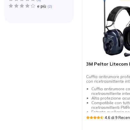
e più
4 star(s)
2
3M Peltor Litecom 
Cuffia antirumore prof
con ricetrasmittente in
Cuffia antirumore c
ricetrasmittente int
Alta protezione acu
Compatibile con tutt
ricetrasmittenti PM
Entrata ausiliaria pe
periferiche telefonic
4.6 di 9 Recen
lettori mp3…
Portata di 2 Km in es