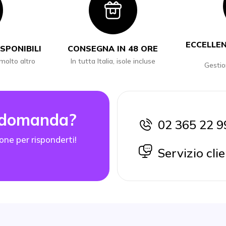
con
Icon
ECCELLEN
SPONIBILI
CONSEGNA IN 48 ORE
 molto altro
In tutta Italia, isole incluse
Gestio
 domanda?
02 365 22 9
icon
one per risponderti!
icon
Servizio clie