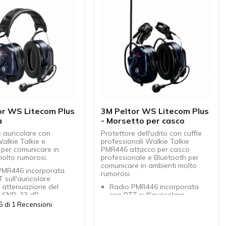
or WS Litecom Plus
3M Peltor WS Litecom Plus
a
- Morsetto per casco
e auricolare con
Protettore dell'udito con cuffie
lkie Talkie e
professionali Walkie Talkie
 per comunicare in
PMR446 attacco per casco
molto rumorosi.
professionale e Bluetooth per
comunicare in ambienti molto
PMR446 incorporata
rumorosi.
 sull'auricolare
 attenuazione del
Radio PMR446 incorporata
: SNR: 33 dB
con PTT sull'auricolare
ancellazione del
Elevata attenuazione del
5 di 1 Recensioni
e impermeabilità (IP68)
rumore: SNR: 31 dB
 di livello di
Micro cancellazione del