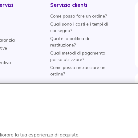
rvizi
Servizio clienti
Come posso fare un ordine?
Quali sono i costi e i tempi di
consegna?
Qual è la politica di
aranzia
restituzione?
tive
Quali metodi di pagamento
posso utilizzare?
entivo
Come posso rintracciare un
i
ordine?
nti
o
tore
liorare la tua esperienza di acquisto,