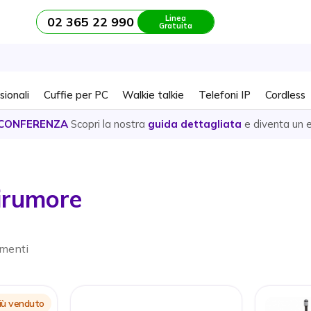
Linea
02 365 22 990
Gratuita
sionali
Cuffie per PC
Walkie talkie
Telefoni IP
Cordless
CONFERENZA
Scopri la nostra
guida dettagliata
e diventa un 
tirumore
ementi
 più venduto